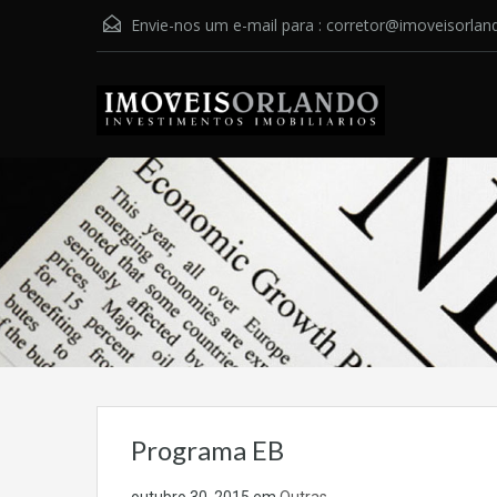
Envie-nos um e-mail para :
corretor@imoveisorlan
Programa EB
outubro 30, 2015
em
Outras