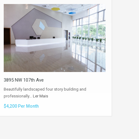
3895 NW 107th Ave
Beautifully landscaped four story building and
professionally…
Ler Mais
$4,200 Per Month