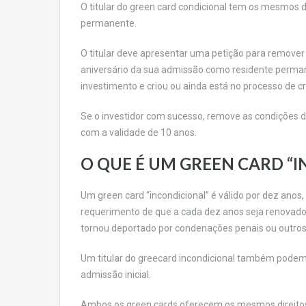
O titular do green card condicional tem os mesmos d
permanente.
O titular deve apresentar uma petição para remove
aniversário da sua admissão como residente perman
investimento e criou ou ainda está no processo de 
Se o investidor com sucesso, remove as condições d
com a validade de 10 anos.
O QUE É UM GREEN CARD “
Um green card “incondicional” é válido por dez ano
requerimento de que a cada dez anos seja renovad
tornou deportado por condenações penais ou outros
Um titular do greecard incondicional também podem s
admissão inicial.
Ambos os green cards oferecem os mesmos direitos e