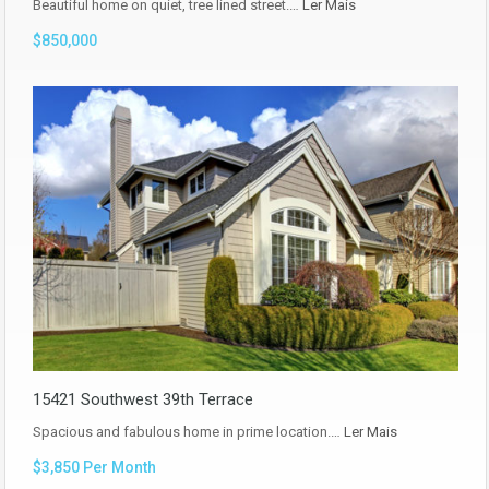
Beautiful home on quiet, tree lined street.…
Ler Mais
$850,000
15421 Southwest 39th Terrace
Spacious and fabulous home in prime location.…
Ler Mais
$3,850 Per Month