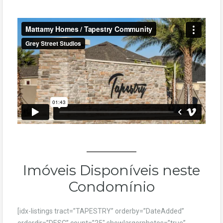
Imóveis Disponíveis neste
Condomínio
[idx-listings tract=”TAPESTRY” orderby=”DateAdded”
orderdir=”DESC” count=”25″ showlargerphotos=”true”