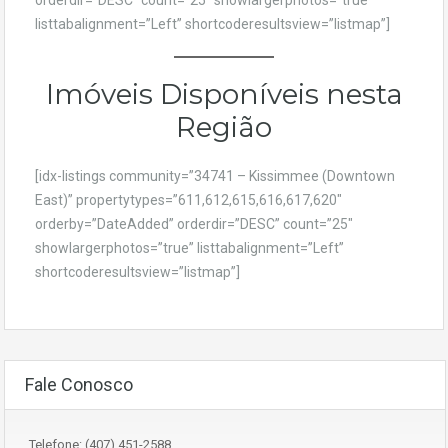
listtabalignment=”Left” shortcoderesultsview=”listmap”]
Imóveis Disponíveis nesta
Região
[idx-listings community=”34741 – Kissimmee (Downtown
East)” propertytypes=”611,612,615,616,617,620″
orderby=”DateAdded” orderdir=”DESC” count=”25″
showlargerphotos=”true” listtabalignment=”Left”
shortcoderesultsview=”listmap”]
Fale Conosco
Telefone: (407) 451-2588