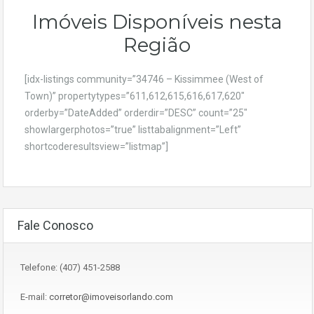
Imóveis Disponíveis nesta
Região
[idx-listings community=”34746 – Kissimmee (West of
Town)” propertytypes=”611,612,615,616,617,620″
orderby=”DateAdded” orderdir=”DESC” count=”25″
showlargerphotos=”true” listtabalignment=”Left”
shortcoderesultsview=”listmap”]
Fale Conosco
Telefone: (407) 451-2588
E-mail:
corretor@imoveisorlando.com