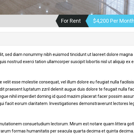
For Rent
$4,200 Per Mont
elit, sed diam nonummy nibh euismod tincidunt ut laoreet dolore magna
s nostrud exerci tation ullamcorper suscipit lobortis nisl ut aliquip ex 
 velit esse molestie consequat, vel illum dolore eu feugiat nulla facilisis
t praesent luptatum zzril delenit augue duis dolore te feugait nulla facil
ngue nihil imperdiet doming id quod mazim placerat facer possim assu
s qui facit eorum claritatem. Investigationes demonstraverunt lectores le
 mutationem consuetudium lectorum. Mirum est notare quam littera got
rarum formas humanitatis per seacula quarta decima et quinta decima.