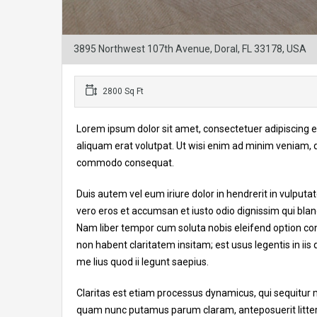
3895 Northwest 107th Avenue, Doral, FL 33178, USA
2800 Sq Ft
Lorem ipsum dolor sit amet, consectetuer adipiscing 
aliquam erat volutpat. Ut wisi enim ad minim veniam, qui
commodo consequat.
Duis autem vel eum iriure dolor in hendrerit in vulputate
vero eros et accumsan et iusto odio dignissim qui blandi
Nam liber tempor cum soluta nobis eleifend option co
non habent claritatem insitam; est usus legentis in ii
me lius quod ii legunt saepius.
Claritas est etiam processus dynamicus, qui sequitur
quam nunc putamus parum claram, anteposuerit litte