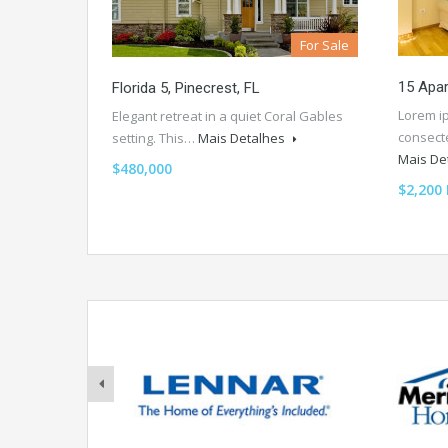
For Sale
15 Apa
Florida 5, Pinecrest, FL
Lorem ip
Elegant retreat in a quiet Coral Gables
consecte
setting. This…
Mais Detalhes
Mais De
$480,000
$2,200