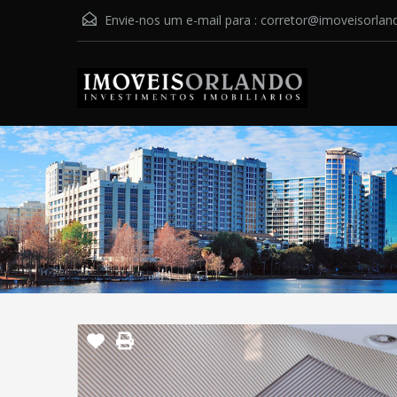
Envie-nos um e-mail para :
corretor@imoveisorlan