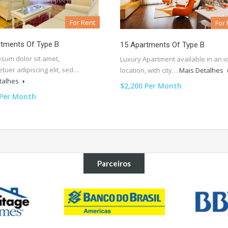
For Rent
For 
rtments Of Type B
15 Apartments Of Type B
sum dolor sit amet,
Luxury Apartment available in an i
tuer adipiscing elit, sed…
location, with city…
Mais Detalhes
talhes
$2,200 Per Month
 Per Month
Parceiros