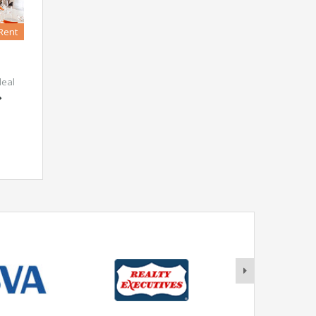
Rent
deal