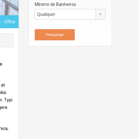
Mínimo de Banheiros
Qualquer
h
- Office
ea
 at
isi.
m. Typi
gere
hica,