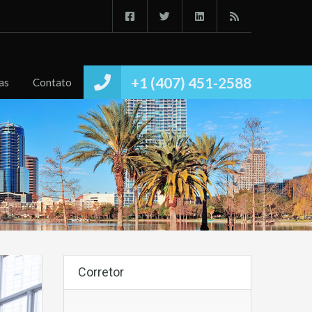
Início
Imóvies
Conheça
Notícias
Contato
+1 (407) 451-2588
as
Contato
Corretor