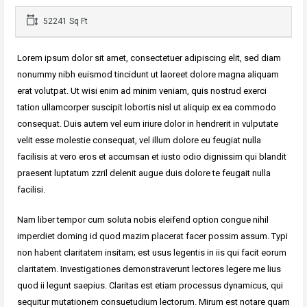
52241 Sq Ft
Lorem ipsum dolor sit amet, consectetuer adipiscing elit, sed diam
nonummy nibh euismod tincidunt ut laoreet dolore magna aliquam
erat volutpat. Ut wisi enim ad minim veniam, quis nostrud exerci
tation ullamcorper suscipit lobortis nisl ut aliquip ex ea commodo
consequat. Duis autem vel eum iriure dolor in hendrerit in vulputate
velit esse molestie consequat, vel illum dolore eu feugiat nulla
facilisis at vero eros et accumsan et iusto odio dignissim qui blandit
praesent luptatum zzril delenit augue duis dolore te feugait nulla
facilisi.
Nam liber tempor cum soluta nobis eleifend option congue nihil
imperdiet doming id quod mazim placerat facer possim assum. Typi
non habent claritatem insitam; est usus legentis in iis qui facit eorum
claritatem. Investigationes demonstraverunt lectores legere me lius
quod ii legunt saepius. Claritas est etiam processus dynamicus, qui
sequitur mutationem consuetudium lectorum. Mirum est notare quam