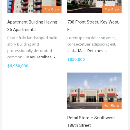
For Sale
For Sale
Apartment Building Having
700 Front Street, Key West,
35 Apartments
FL
Beautifully landscaped multi
Lorem ipsum dolor sit amet,
story building and
consectetuer adipiscing elit,
professionally decorated
sed…
Mais Detalhes
common…
Mais Detalhes
$850,000
$6,950,000
For Rent
Retail Store – Southwest
186th Street