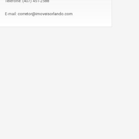
Telefone: (407) 451-2588
E-mail:
corretor@imoveisorlando.com