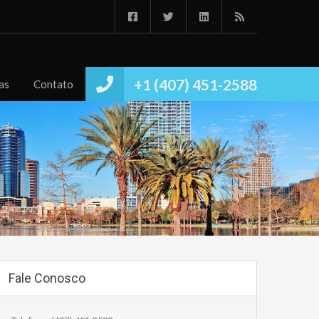
Início
Imóvies
Conheça
Notícias
Contato
+1 (407) 451-2588
as
Contato
Fale Conosco