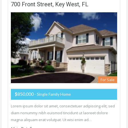
700 Front Street, Key West, FL
For Sale
$850,000
- Single Family Home
Lorem ipsum dolor sit amet, consectetuer adipiscing elit, sed
diam nonummy nibh euismod tincidunt ut laoreet dolore
magna aliquam erat volutpat. Ut wisi enim ad…