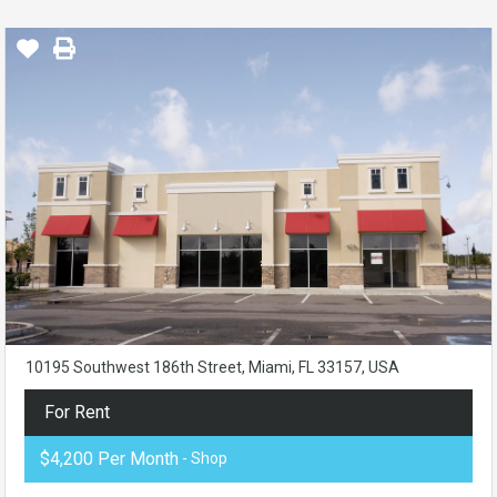
10195 Southwest 186th Street, Miami, FL 33157, USA
For Rent
$4,200 Per Month
- Shop