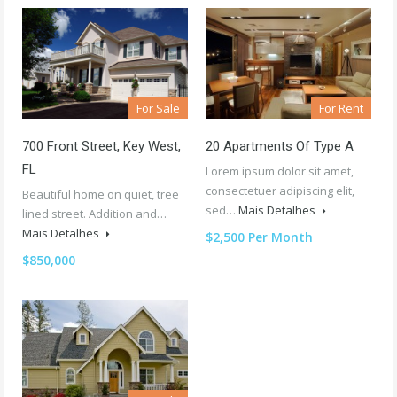
For Sale
For Rent
700 Front Street, Key West,
20 Apartments Of Type A
FL
Lorem ipsum dolor sit amet,
consectetuer adipiscing elit,
Beautiful home on quiet, tree
sed…
Mais Detalhes
lined street. Addition and…
Mais Detalhes
$2,500 Per Month
$850,000