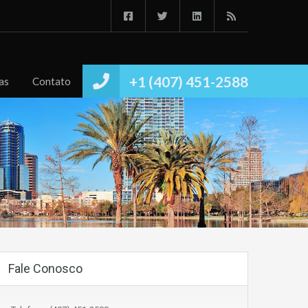
Início
Imóvies
Conheça
Notícias
Contato
+1 (407) 451-2588
as
Contato
Fale Conosco